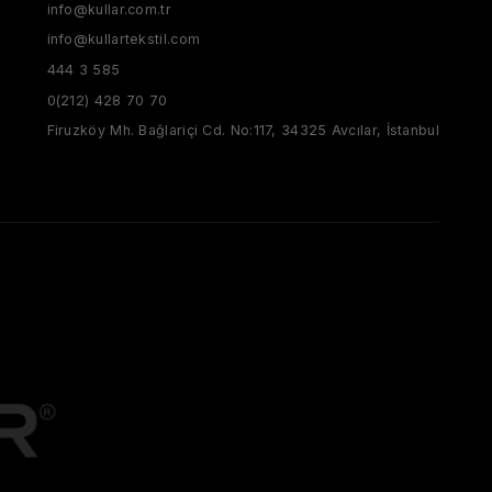
info@kullar.com.tr
info@kullartekstil.com
444 3 585
0(212) 428 70 70
Firuzköy Mh. Bağlariçi Cd. No:117, 34325 Avcılar, İstanbul