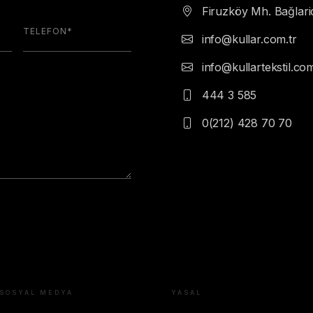
Firuzköy Mh. Bağlariç
info@kullar.com.tr
info@kullartekstil.co
444 3 585
0(212) 428 70 70
SOSYAL MEDYA
YASAL