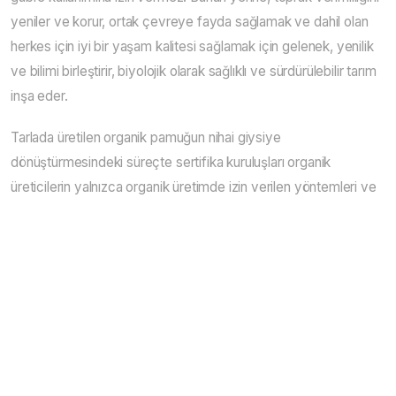
yeniler ve korur, ortak çevreye fayda sağlamak ve dahil olan
herkes için iyi bir yaşam kalitesi sağlamak için gelenek, yenilik
ve bilimi birleştirir, biyolojik olarak sağlıklı ve sürdürülebilir tarım
inşa eder.
Tarlada üretilen organik pamuğun nihai giysiye
dönüştürmesindeki süreçte sertifika kuruluşları organik
üreticilerin yalnızca organik üretimde izin verilen yöntemleri ve
malzemeleri kullandığını denetler ve doğrular.
HAKKIMIZDA
1971'den bu yana dünya modası için kalite ve