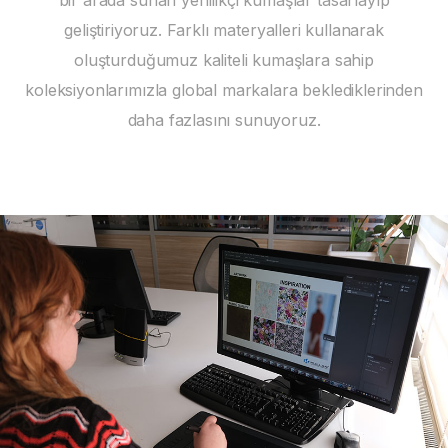
bir arada sunan yenilikçi kumaşlar tasarlayıp
geliştiriyoruz. Farklı materyalleri kullanarak
oluşturduğumuz kaliteli kumaşlara sahip
koleksiyonlarımızla global markalara beklediklerinden
daha fazlasını sunuyoruz.